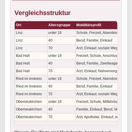
Vergleichsstruktur
Ort
Altersgruppe
Mobilitätsprofil
Linz
unter 18
Schule, Freizeit, Abendmobilität
Linz
40
Beruf, Familie, Einkauf
Linz
70
Arzt, Einkauf, soziale Wege
Bad Hall
unter 18
Freizeit, Schule, Anschlusswege
Bad Hall
40
Beruf, Familie, Zweitwagenfrage
Bad Hall
70
Arzt, Einkauf, Nahversorgung
Ried im Innkreis
unter 18
Schule, Freizeit, Abendmobilität
Ried im Innkreis
40
Beruf, Familie, Einkauf
Ried im Innkreis
70
Arzt, Einkauf, soziale Wege
Oberneukirchen
unter 18
Freizeit, Schule, Mitfahrbedarf
Oberneukirchen
40
Familie, Einkauf, Beruf, Versorgun
Oberneukirchen
70
Arzt, Apotheke, Einkauf, soziale W